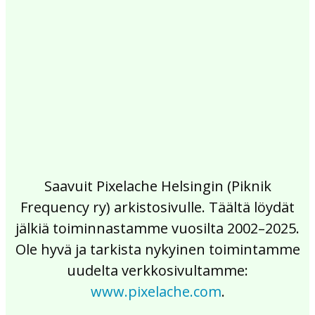
2017
2016
2015
2014
2013
2012
2011
2010
2009
2008
2007
2006
2005
2004
2003
2002
Saavuit Pixelache Helsingin (Piknik
Frequency ry) arkistosivulle. Täältä löydät
jälkiä toiminnastamme vuosilta 2002–2025.
Ole hyvä ja tarkista nykyinen toimintamme
uudelta verkkosivultamme:
www.pixelache.com
.