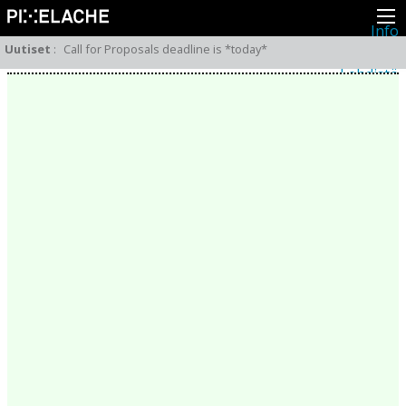
Info
Pikseliähkystä
Uutiset
:
Call for Proposals deadline is *today*
Viimeisimmät uutiset
Lehdistö
Toiminta
Tapahtumat
Projektit
Festivaali
Residenssit
Ihmiset
Jäsenet
Network
Kollegat
Arkisto
Kaikki julkaisut
Festivaalit
Vuosittainen arkisto
2026
2025
2024
2023
2022
2021
2020
2019
2018