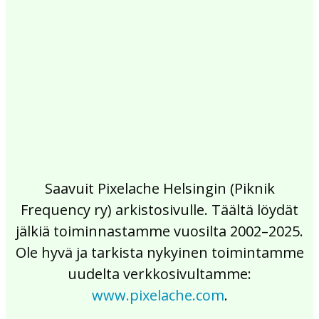
2017
2016
2015
2014
2013
2012
2011
2010
2009
2008
2007
2006
2005
2004
2003
2002
Saavuit Pixelache Helsingin (Piknik
Frequency ry) arkistosivulle. Täältä löydät
jälkiä toiminnastamme vuosilta 2002–2025.
Ole hyvä ja tarkista nykyinen toimintamme
uudelta verkkosivultamme:
www.pixelache.com
.