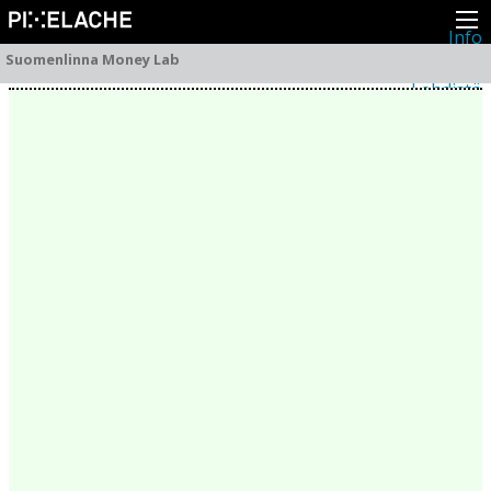
Info
Pikseliähkystä
Suomenlinna Money Lab
Viimeisimmät uutiset
Lehdistö
Toiminta
Tapahtumat
Projektit
Festivaali
Residenssit
Ihmiset
Jäsenet
Network
Kollegat
Arkisto
Kaikki julkaisut
Festivaalit
Vuosittainen arkisto
2026
2025
2024
2023
2022
2021
2020
2019
2018