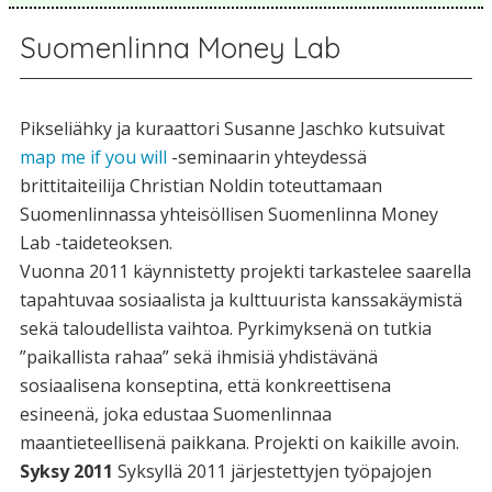
Suomenlinna Money Lab
Pikseliähky ja kuraattori Susanne Jaschko kutsuivat
map me if you will
-seminaarin yhteydessä
brittitaiteilija Christian Noldin toteuttamaan
Suomenlinnassa yhteisöllisen Suomenlinna Money
Lab -taideteoksen.
Vuonna 2011 käynnistetty projekti tarkastelee saarella
tapahtuvaa sosiaalista ja kulttuurista kanssakäymistä
sekä taloudellista vaihtoa. Pyrkimyksenä on tutkia
”paikallista rahaa” sekä ihmisiä yhdistävänä
sosiaalisena konseptina, että konkreettisena
esineenä, joka edustaa Suomenlinnaa
maantieteellisenä paikkana. Projekti on kaikille avoin.
Syksy 2011
Syksyllä 2011 järjestettyjen työpajojen