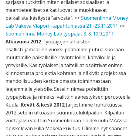
sarjassa tutkittiin miten erilaiset sosiaaliset ja
maantieteelliset seikat luovat ja muokkaavat
paikallista käsitystä ”arvosta”. >>
Suomenlinna Money
Lab Väkevä Viapori -tapahtumassa 21.-23.11.2011
>>
Suomenlinna Money Lab työpajat 8. & 10.9.2011
Alkuvuosi 2012
Työpajojen alhaisten
osallistujamäärien vuoksi päätimme puhua suoraan
muutamille paikallisille ravintoloille, kahviloille ja
yrityksille. Käsityöläiset ja taiteilijat osoittivat eniten
kiinnostusta projektia kohtaan ja näkivät projektissa
mahdollisuuden kertoa omasta toiminnastaan
laajemmalle yleisölle. Setelin nimeä pohdittiin
työpajoissa ja nimeksi valittiin äänestyksen perusteella
Kuula.
Kevät & kesä 2012
Järjestimme huhtikuussa
2012 setelin ulkoasun suunnittelukilpailun. Kilpailun
voittajaksi valittiin Suomenlinnan Taidekoulu MAAssa
opiskelevan Hilla Mäkelä kuvitus. Olimme nyt saaneet