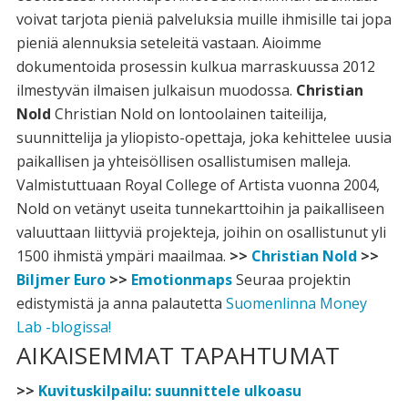
voivat tarjota pieniä palveluksia muille ihmisille tai jopa
pieniä alennuksia seteleitä vastaan. Aioimme
dokumentoida prosessin kulkua marraskuussa 2012
ilmestyvän ilmaisen julkaisun muodossa.
Christian
Nold
Christian Nold on lontoolainen taiteilija,
suunnittelija ja yliopisto-opettaja, joka kehittelee uusia
paikallisen ja yhteisöllisen osallistumisen malleja.
Valmistuttuaan Royal College of Artista vuonna 2004,
Nold on vetänyt useita tunnekarttoihin ja paikalliseen
valuuttaan liittyviä projekteja, joihin on osallistunut yli
1500 ihmistä ympäri maailmaa.
>>
Christian Nold
>>
Biljmer Euro
>>
Emotionmaps
Seuraa projektin
edistymistä ja anna palautetta
Suomenlinna Money
Lab -blogissa!
AIKAISEMMAT TAPAHTUMAT
>>
Kuvituskilpailu: suunnittele ulkoasu