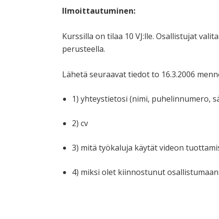
Ilmoittautuminen:
Kurssilla on tilaa 10 VJ:lle. Osallistujat 
perusteella.
Lähetä seuraavat tiedot to 16.3.2006 menn
1) yhteystietosi (nimi, puhelinnumero, 
2) cv
3) mitä työkaluja käytät videon tuottam
4) miksi olet kiinnostunut osallistumaa