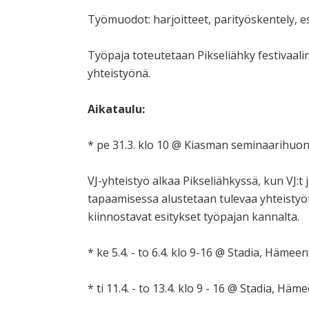
Työmuodot: harjoitteet, parityöskentely, es
Työpaja toteutetaan Pikseliähky festivaali
yhteistyönä.
Aikataulu:
* pe 31.3. klo 10 @ Kiasman seminaarihuo
VJ-yhteistyö alkaa Pikseliähkyssä, kun VJ:t 
tapaamisessa alustetaan tulevaa yhteistyöt
kiinnostavat esitykset työpajan kannalta.
* ke 5.4. - to 6.4. klo 9-16 @ Stadia, Hämeen
* ti 11.4. - to 13.4. klo 9 - 16 @ Stadia, Häm