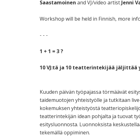
Saastamoinen
and VJ/video artist
Jenni V
Workshop will be held in Finnish, more in
- - -
1 + 1 = 3 ?
10 VJ:tä ja 10 teatterintekijää jäljittää
Kuuden päivän työpajassa törmäävät esitys
taidemuotojen yhteistyölle ja tutkitaan live
kokemuksen yhteistyöstä teatteriopiskelijo
teatterintekijän idean pohjalta ja tuovat 
esitysluonnosta. Luonnoksista keskustella
tekemällä oppiminen.