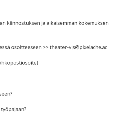
valitaan kiinnostuksen ja aikaisemman kokemuksen
essä osoitteeseen >> theater-vjs@pixelache.ac
sähköpostiosoite)
iseen?
n työpajaan?