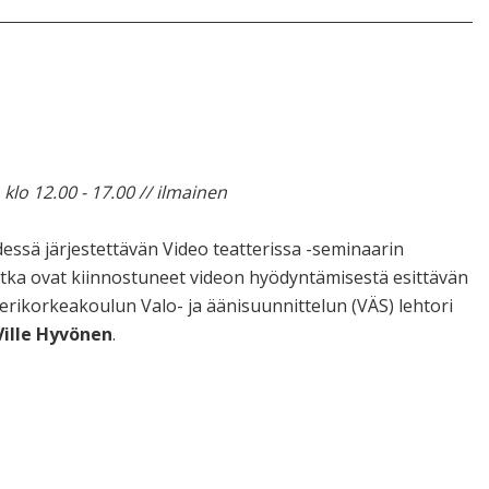
lo 12.00 - 17.00 // ilmainen
dessä järjestettävän Video teatterissa -seminaarin
otka ovat kiinnostuneet videon hyödyntämisestä esittävän
terikorkeakoulun Valo- ja äänisuunnittelun (VÄS) lehtori
Ville Hyvönen
.