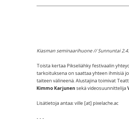
Kiasman seminaarihuone // Sunnuntai 2.4. k
Toista kertaa Pikseliähky festivaalin yhtey
tarkoituksena on saattaa yhteen ihmisiä j
taiteen välineenä. Alustajina toimivat Teat
Kimmo Karjunen
sekä videosuunnittelija
Lisätietoja antaa: ville [at] pixelache.ac
- - -