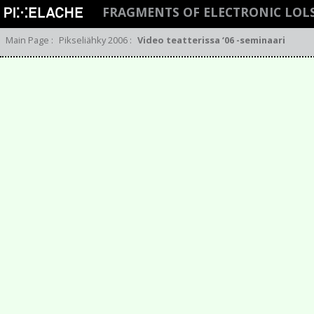
FRAGMENTS OF ELECTRONIC LOLS
Main Page
:
Pikseliähky 2006
:
Video teatterissa ‘06 -seminaari