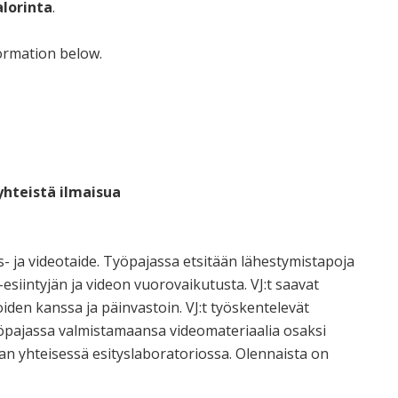
alorinta
.
formation below.
 yhteistä ilmaisua
- ja videotaide. Työpajassa etsitään lähestymistapoja
-esiintyjän ja videon vuorovaikutusta. VJ:t saavat
iden kanssa ja päinvastoin. VJ:t työskentelevät
työpajassa valmistamaansa videomateriaalia osaksi
an yhteisessä esityslaboratoriossa. Olennaista on