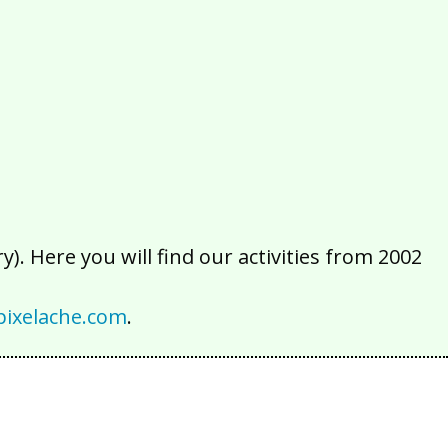
2016
2015
2014
2013
2012
2011
2010
2009
2008
2007
2006
2005
2004
2003
2002
). Here you will find our activities from 2002
ixelache.com
.