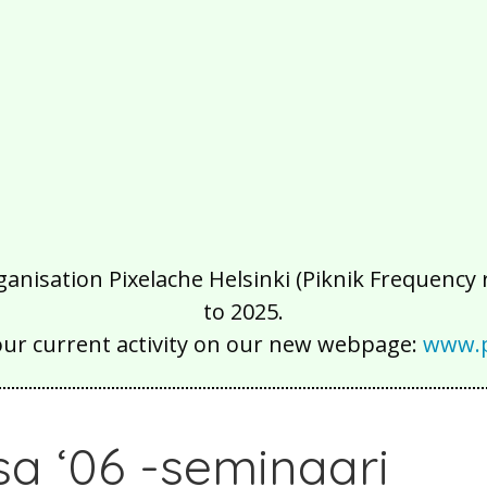
isation Pixelache Helsinki (Piknik Frequency ry
to 2025.
our current activity on our new webpage:
www.p
sa ‘06 -seminaari