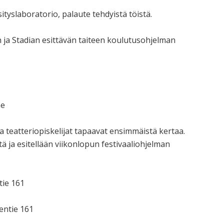
ityslaboratorio, palaute tehdyistä töistä.
n ja Stadian esittävän taiteen koulutusohjelman
ne
ja teatteriopiskelijat tapaavat ensimmäistä kertaa.
ä ja esitellään viikonlopun festivaaliohjelman
tie 161
eentie 161