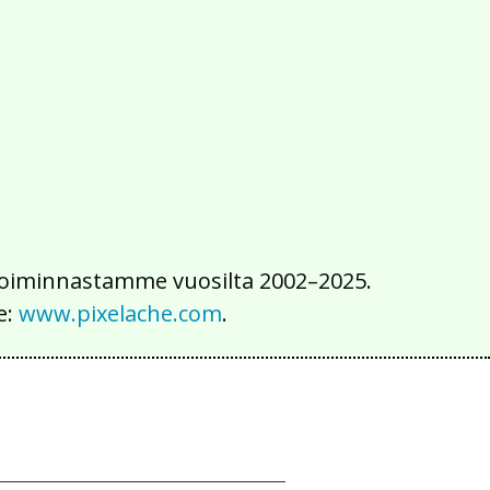
2016
2015
2014
2013
2012
2011
2010
2009
2008
2007
2006
2005
2004
2003
2002
iä toiminnastamme vuosilta 2002–2025.
e:
www.pixelache.com
.