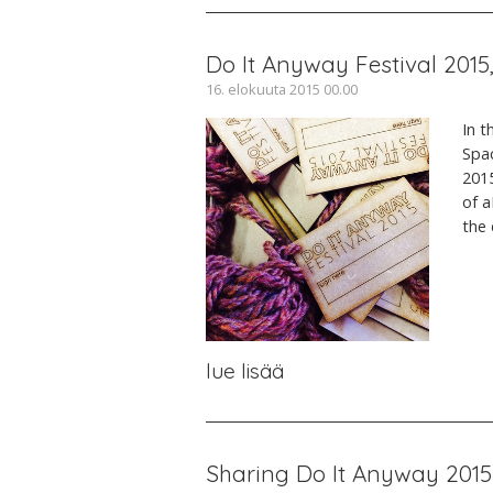
Do It Anyway Festival 201
16. elokuuta 2015 00.00
In t
Spac
2015
of a
the 
lue lisää
Sharing Do It Anyway 201