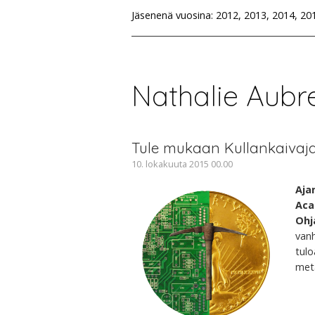
Jäsenenä vuosina: 2012, 2013, 2014, 20
Nathalie Aubret
Tule mukaan Kullankaivaja
10. lokakuuta 2015 00.00
Aja
Aca
Ohj
vanh
tulo
metal