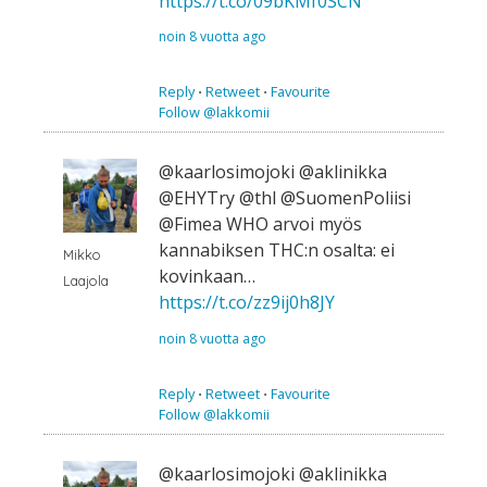
https://t.co/09bKMf0SCN
noin 8 vuotta ago
Reply
⋅
Retweet
⋅
Favourite
Follow @lakkomii
@kaarlosimojoki @aklinikka
@EHYTry @thl @SuomenPoliisi
@Fimea WHO arvoi myös
kannabiksen THC:n osalta: ei
Mikko
kovinkaan…
Laajola
https://t.co/zz9ij0h8JY
noin 8 vuotta ago
Reply
⋅
Retweet
⋅
Favourite
Follow @lakkomii
@kaarlosimojoki @aklinikka