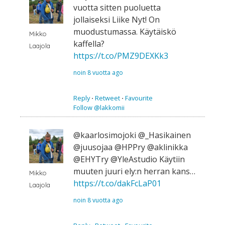
vuotta sitten puoluetta
jollaiseksi Liike Nyt! On
muodustumassa. Käytäiskö
Mikko
kaffella?
Laajola
https://t.co/PMZ9DEXKk3
noin 8 vuotta ago
Reply
⋅
Retweet
⋅
Favourite
Follow @lakkomii
@kaarlosimojoki @_Hasikainen
@juusojaa @HPPry @aklinikka
@EHYTry @YleAstudio Käytiin
muuten juuri ely:n herran kans…
Mikko
https://t.co/dakFcLaP01
Laajola
noin 8 vuotta ago