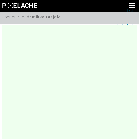
Info
Pikseliähkystä
Jäsenet
:
Feed
:
Mikko Laajola
Viimeisimmät uutiset
Lehdistö
Toiminta
Tapahtumat
Projektit
Festivaali
Residenssit
Ihmiset
Jäsenet
Network
Kollegat
Arkisto
Kaikki julkaisut
Festivaalit
Vuosittainen arkisto
2026
2025
2024
2023
2022
2021
2020
2019
2018