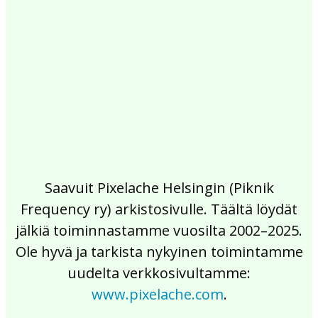
2017
2016
2015
2014
2013
2012
2011
2010
2009
2008
2007
2006
2005
2004
2003
2002
Saavuit Pixelache Helsingin (Piknik
Frequency ry) arkistosivulle. Täältä löydät
jälkiä toiminnastamme vuosilta 2002–2025.
Ole hyvä ja tarkista nykyinen toimintamme
uudelta verkkosivultamme:
www.pixelache.com
.