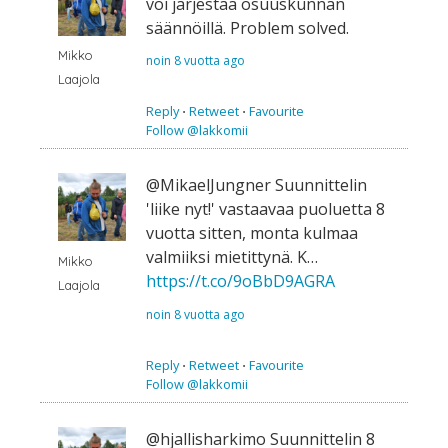
voi järjestää osuuskunnan
säännöillä. Problem solved.
Mikko
noin 8 vuotta ago
Laajola
Reply
⋅
Retweet
⋅
Favourite
Follow @lakkomii
@MikaelJungner Suunnittelin
'liike nyt!' vastaavaa puoluetta 8
vuotta sitten, monta kulmaa
valmiiksi mietittynä. K…
Mikko
https://t.co/9oBbD9AGRA
Laajola
noin 8 vuotta ago
Reply
⋅
Retweet
⋅
Favourite
Follow @lakkomii
@hjallisharkimo Suunnittelin 8