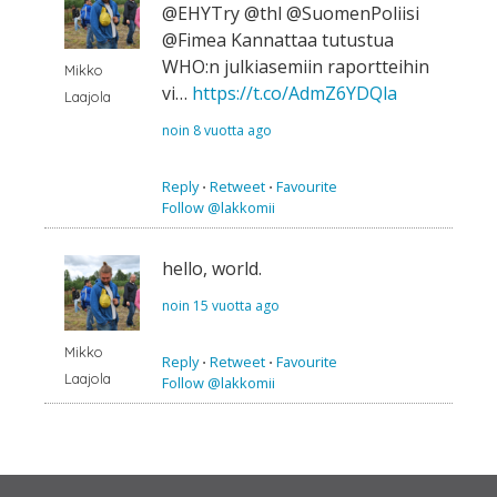
@EHYTry @thl @SuomenPoliisi
@Fimea Kannattaa tutustua
WHO:n julkiasemiin raportteihin
Mikko
vi…
https://t.co/AdmZ6YDQla
Laajola
noin 8 vuotta ago
Reply
⋅
Retweet
⋅
Favourite
Follow @lakkomii
hello, world.
noin 15 vuotta ago
Mikko
Reply
⋅
Retweet
⋅
Favourite
Laajola
Follow @lakkomii