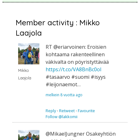
Member activity : Mikko
Laajola
RT @eriarvoinen: Eroisien
kohtaama rakenteellinen
väkivalta on pöyristyttävää
https://t.co/VA8BnBc0oI
Mikko
#tasaarvo #suomi #isyys
Laajola
#leijonaemot…
melkein 8 vuotta ago
Reply
⋅
Retweet
⋅
Favourite
Follow @lakkomii
@MikaelJungner Osakeyhtiön