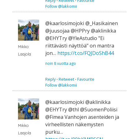
Reply
⋅
Retweet
⋅
Favourite
Follow @lakkomii
@kaarlosimojoki @_Hasikainen
@juusojaa @HPPry @aklinikka
@EHYTry @YleAstudio "Ei
riittävästi näyttöä" on mantra
Mikko
jon…
https://t.co/FQJDoShB44
Laajola
noin 8 vuotta ago
Reply
⋅
Retweet
⋅
Favourite
Follow @lakkomii
@kaarlosimojoki @aklinikka
@EHYTry @thl @SuomenPoliisi
@Fimea Vanhojen asenteiden ja
virheellisten näkemysten
Mikko
purku…
Laajola