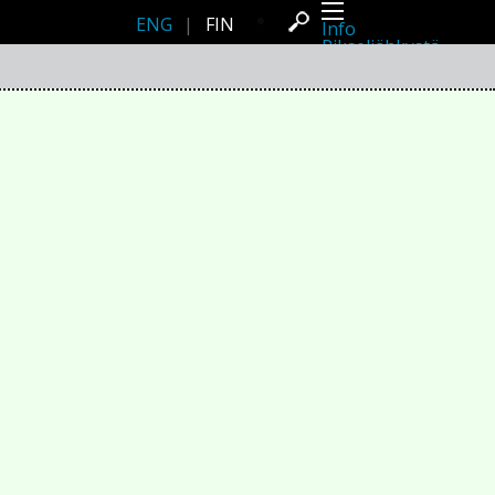
ENG
|
FIN
Info
Pikseliähkystä
Viimeisimmät uutiset
Lehdistö
Toiminta
Tapahtumat
Projektit
Festivaali
Residenssit
Ihmiset
Jäsenet
Network
Kollegat
Arkisto
Kaikki julkaisut
Festivaalit
Vuosittainen arkisto
2026
2025
2024
2023
2022
2021
2020
2019
2018
2017