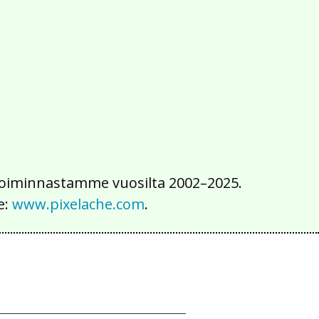
2016
2015
2014
2013
2012
2011
2010
2009
2008
2007
2006
2005
2004
2003
2002
iä toiminnastamme vuosilta 2002–2025.
e:
www.pixelache.com
.