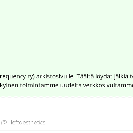
Frequency ry) arkistosivulle. Täältä löydät jälk
 nykyinen toimintamme uudelta verkkosivultamm
@_leftaesthetics