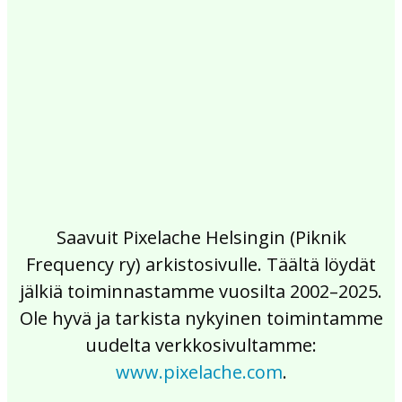
2017
2016
2015
2014
2013
2012
2011
2010
2009
2008
2007
2006
2005
2004
2003
2002
Saavuit Pixelache Helsingin (Piknik
Frequency ry) arkistosivulle. Täältä löydät
jälkiä toiminnastamme vuosilta 2002–2025.
Ole hyvä ja tarkista nykyinen toimintamme
uudelta verkkosivultamme:
www.pixelache.com
.