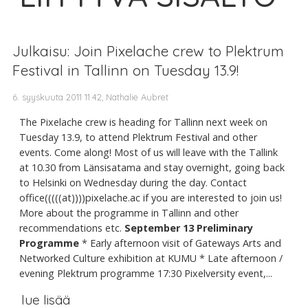
Julkaisu: Join Pixelache crew to Plektrum
Festival in Tallinn on Tuesday 13.9!
6. syyskuuta 2011 11.42, Nathalie Aubret
The Pixelache crew is heading for Tallinn next week on
Tuesday 13.9, to attend Plektrum Festival and other
events. Come along! Most of us will leave with the Tallink
at 10.30 from Länsisatama and stay overnight, going back
to Helsinki on Wednesday during the day. Contact
office(((((at))))pixelache.ac if you are interested to join us!
More about the programme in Tallinn and other
recommendations etc.
September 13
Preliminary
Programme
* Early afternoon visit of Gateways Arts and
Networked Culture exhibition at KUMU * Late afternoon /
evening Plektrum programme 17:30 Pixelversity event,...
lue lisää