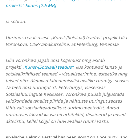
projects" Slides [2.6 MB]
ja sõbrad.
Uurimus reaalsusest: „Kunst-(Sotsiaal) teadus“ projekt Lilia
Voronkova, CISR/vabakutseline, St.Peterburg, Venemaa
Lilia Voronkova jagab oma kogemust ning esitab
projekti
„Kunst-(Sotsiaal) teadus“
, kus kohtuvad kunst- ja
sotsiaalkriitilised teemad – visualiseerimine, esteetika ning
teised piire ületavad lähenemisviisi avaliku ruumiga seoses.
Ta teeb oma uuringut St. Peterburgis, Iseseisvas
Sotsiaaluuringute Keskuses. Voronkova püüab julgustada
valdkondadevahelist piiride ja nähtuste uuringut seoses
lähtuvalt sotsiaalteaduslikust uurimismeetodist. Antud
uurimuses löövad kaasa nii arhitektid, disainerid ja teised
aktivistid, kellel kõigil on huvi avaliku ruumi vastu.
Pixelache Helsinki Festival has been going on since 2002, and