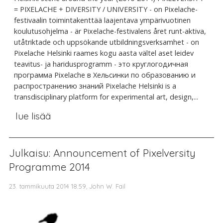
= PIXELACHE + DIVERSITY / UNIVERSITY - on Pixelache-
festivaalin toimintakenttää laajentava ympärivuotinen
koulutusohjelma - är Pixelache-festivalens året runt-aktiva,
utåtriktade och uppsökande utbildningsverksamhet - on
Pixelache Helsinki raames kogu aasta vältel aset leidev
teavitus- ja haridusprogramm - это круглогодичная
программа Pixelache в Хельсинки по образованию и
распространению знаний Pixelache Helsinki is a
transdisciplinary platform for experimental art, design,...
lue lisää
Julkaisu: Announcement of Pixelversity
Programme 2014
23. tammikuuta 2014 18.59, John W. Fail