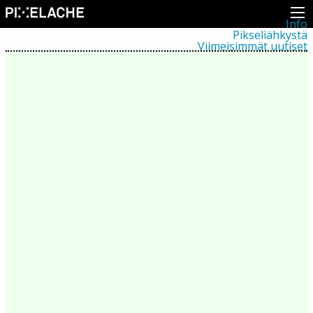
Info
Pikseliähkystä
Viimeisimmät uutiset
Lehdistö
Toiminta
Tapahtumat
Projektit
Festivaali
Residenssit
Ihmiset
Jäsenet
Network
Kollegat
Arkisto
Kaikki julkaisut
Festivaalit
Vuosittainen arkisto
2026
2025
2024
2023
2022
2021
2020
2019
2018