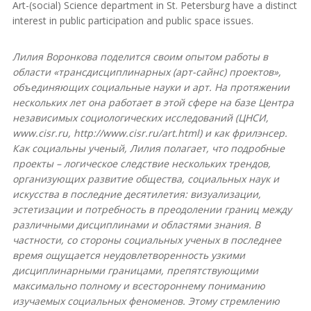
Art-(social) Science department in St. Petersburg have a distinct
interest in public participation and public space issues.
Лилия Воронкова поделится своим опытом работы в
области «трансдисциплинарных (арт-сайнс) проектов»,
объединяющих социальные науки и арт. На протяжении
нескольких лет она работает в этой сфере на базе Центра
независимых социологических исследований (ЦНСИ,
www.cisr.ru, http://www.cisr.ru/art.html) и как фрилэнсер.
Как социальны ученый, Лилия полагает, что подробные
проекты – логическое следствие нескольких трендов,
организующих развитие общества, социальных наук и
искусства в последние десятилетия: визуализации,
эстетизации и потребность в преодолении границ между
различными дисциплинами и областями знания. В
частности, со стороны социальных ученых в последнее
время ощущается неудовлетворенность узкими
дисциплинарными границами, препятствующими
максимально полному и всестороннему пониманию
изучаемых социальных феноменов. Этому стремлению