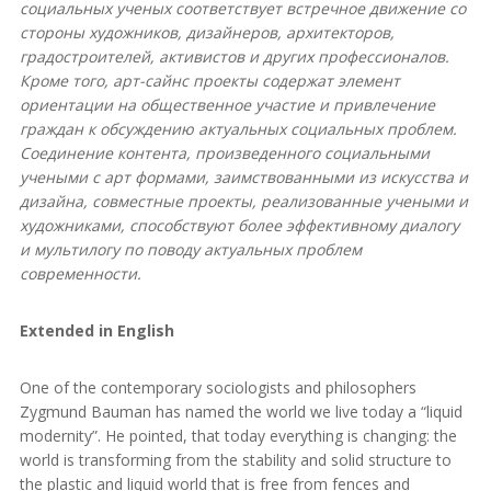
социальных ученых соответствует встречное движение со
стороны художников, дизайнеров, архитекторов,
градостроителей, активистов и других профессионалов.
Кроме того, арт-сайнс проекты содержат элемент
ориентации на общественное участие и привлечение
граждан к обсуждению актуальных социальных проблем.
Соединение контента, произведенного социальными
учеными с арт формами, заимствованными из искусства и
дизайна, совместные проекты, реализованные учеными и
художниками, способствуют более эффективному диалогу
и мультилогу по поводу актуальных проблем
современности.
Extended in English
One of the contemporary sociologists and philosophers
Zygmund Bauman has named the world we live today a “liquid
modernity”. He pointed, that today everything is changing: the
world is transforming from the stability and solid structure to
the plastic and liquid world that is free from fences and