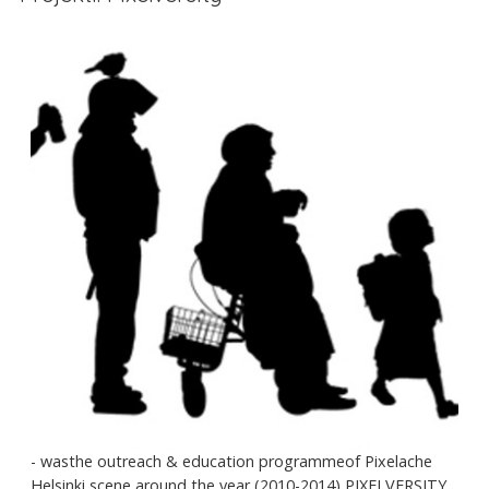
- wasthe outreach & education programmeof Pixelache
Helsinki scene around the year (2010-2014) PIXELVERSITY