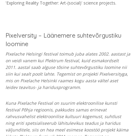
'Exploring Reality Together: Art-(social)' science projects.
Pixelversity – Läänemere suhtevõrgustiku
loomine
Pixelache Helsingi festival toimub juba alates 2002. aastast ja
on veidi vanem kui Plektrum festival, kuid esmakordselt
2011. aastal saab alguse tõsine suhtevõrgustiku loomine nii
siin kui sealt poolt lahte. Tegemist on projekti Pixelversityga,
mis on Pixelache Helsinki raames kogu aasta vältel aset
leidev teavitus- ja haridusprogramm.
Kuna Pixelache Festival on suurim elektroonilise kunsti
festival Põhja regioonis, pakkudes samas erinevat
rahvusvahelist elektroonilise kultuuri kogemust, suhtlust
ning eriti spetsialiseerub lähitulevikus teadus ja haridus
väljunditele, siis on hea meel esimese koostöö projekt käima