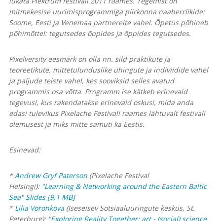
lükata Plektrum festivali 2011 raames. Tegemist on
mitmekesise uurimisprogrammiga piirkonna naaberriikide:
Soome, Eesti ja Venemaa partnereite vahel. Õpetus põhineb
põhimõttel: tegutsedes õppides ja õppides tegutsedes.
Pixelversity eesmärk on olla nn. sild praktikute ja
teoreetikute, mittetulunduslike ühingute ja indiviidide vahel
ja paljude teiste vahel, kes sooviksid selles avatud
programmis osa võtta. Programm ise kätkeb erinevaid
tegevusi, kus rakendatakse erinevaid oskusi, mida anda
edasi tulevikus Pixelache Festivali raames lähtuvalt festivali
olemusest ja miks mitte samuti ka Eestis.
Esinevad:
*
Andrew Gryf Paterson
(Pixelache Festival
Helsingi):
"Learning & Networking around the Eastern Baltic
Sea" Slides [9.1 MB]
*
Lilia Voronkova
(Iseseisev Sotsiaaluuringute keskus, St.
Peterburg):
"Exploring Reality Together: art - (social) science