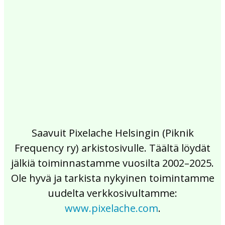
2017
2016
2015
2014
2013
2012
2011
2010
2009
2008
2007
2006
2005
2004
2003
2002
Saavuit Pixelache Helsingin (Piknik
Frequency ry) arkistosivulle. Täältä löydät
jälkiä toiminnastamme vuosilta 2002–2025.
Ole hyvä ja tarkista nykyinen toimintamme
uudelta verkkosivultamme:
www.pixelache.com
.