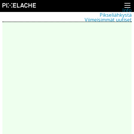
Info
Pikseliähkystä
Viimeisimmät uutiset
Lehdistö
Toiminta
Tapahtumat
Projektit
Festivaali
Residenssit
Ihmiset
Jäsenet
Network
Kollegat
Arkisto
Kaikki julkaisut
Festivaalit
Vuosittainen arkisto
2026
2025
2024
2023
2022
2021
2020
2019
2018