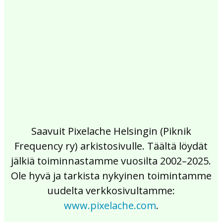
2017
2016
2015
2014
2013
2012
2011
2010
2009
2008
2007
2006
2005
2004
2003
2002
Saavuit Pixelache Helsingin (Piknik
Frequency ry) arkistosivulle. Täältä löydät
jälkiä toiminnastamme vuosilta 2002–2025.
Ole hyvä ja tarkista nykyinen toimintamme
uudelta verkkosivultamme:
www.pixelache.com
.