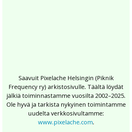
2017
2016
2015
2014
2013
2012
2011
2010
2009
2008
2007
2006
2005
2004
2003
2002
Saavuit Pixelache Helsingin (Piknik
Frequency ry) arkistosivulle. Täältä löydät
jälkiä toiminnastamme vuosilta 2002–2025.
Ole hyvä ja tarkista nykyinen toimintamme
uudelta verkkosivultamme:
www.pixelache.com
.