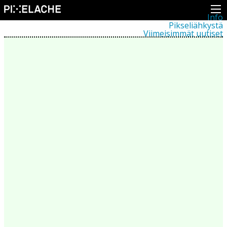
Info
Pikseliähkystä
Viimeisimmät uutiset
Lehdistö
Toiminta
Tapahtumat
Projektit
Festivaali
Residenssit
Ihmiset
Jäsenet
Network
Kollegat
Arkisto
Kaikki julkaisut
Festivaalit
Vuosittainen arkisto
2026
2025
2024
2023
2022
2021
2020
2019
2018