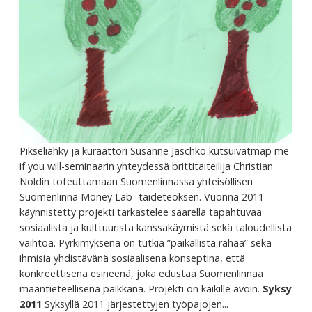
Pikseliähky ja kuraattori Susanne Jaschko kutsuivatmap me
if you will-seminaarin yhteydessä brittitaiteilija Christian
Noldin toteuttamaan Suomenlinnassa yhteisöllisen
Suomenlinna Money Lab -taideteoksen. Vuonna 2011
käynnistetty projekti tarkastelee saarella tapahtuvaa
sosiaalista ja kulttuurista kanssakäymistä sekä taloudellista
vaihtoa. Pyrkimyksenä on tutkia ”paikallista rahaa” sekä
ihmisiä yhdistävänä sosiaalisena konseptina, että
konkreettisena esineenä, joka edustaa Suomenlinnaa
maantieteellisenä paikkana. Projekti on kaikille avoin.
Syksy
2011
Syksyllä 2011 järjestettyjen työpajojen...