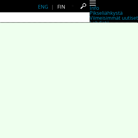
ENG
|
FIN
Info
Pikseliähkystä
Viimeisimmät uutiset
Lehdistö
Toiminta
Tapahtumat
Projektit
Festivaali
Residenssit
Ihmiset
Jäsenet
Network
Kollegat
Arkisto
Kaikki julkaisut
Festivaalit
Vuosittainen arkisto
2026
2025
2024
2023
2022
2021
2020
2019
2018
2017