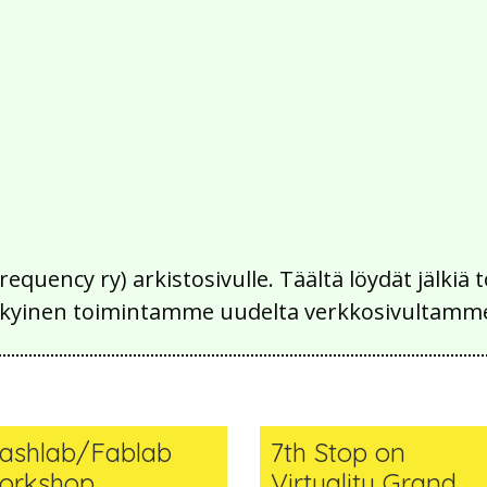
Frequency ry) arkistosivulle. Täältä löydät jälk
 nykyinen toimintamme uudelta verkkosivultamm
rashlab/Fablab
7th Stop on
orkshop
Virtuality Grand