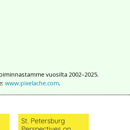
2016
2015
2014
2013
2012
2011
2010
2009
2008
2007
2006
2005
2004
2003
2002
iä toiminnastamme vuosilta 2002–2025.
e:
www.pixelache.com
.
St. Petersburg
Perspectives on