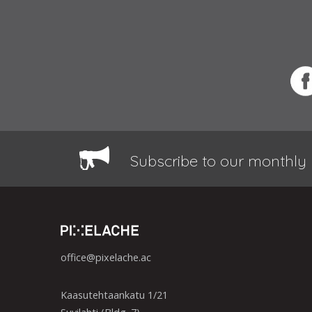
Subscribe to our monthly 
office@pixelache.ac
Kaasutehtaankatu 1/21