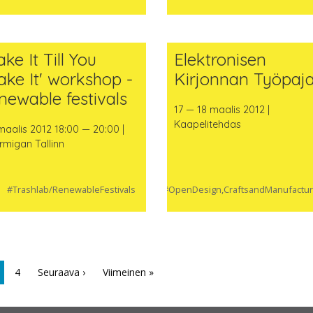
ake It Till You
Elektronisen
ke It' workshop -
Kirjonnan Työpaj
newable festivals
17 — 18 maalis 2012 |
Kaapelitehdas
maalis 2012 18:00 — 20:00 |
rmigan Tallinn
#Trashlab/RenewableFestivals
#OpenDesign,CraftsandManufactur
4
Seuraava ›
Viimeinen »