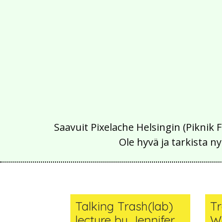
Saavuit Pixelache Helsingin (Piknik 
Ole hyvä ja tarkista
Talking Trash(lab)
T
lecture by Jennifer
W