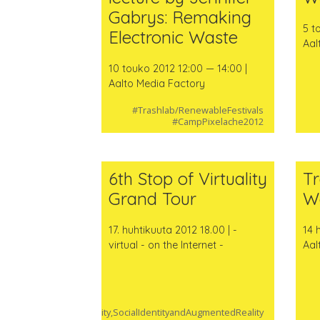
Gabrys: Remaking
5 t
Electronic Waste
Aal
10 touko 2012 12:00 — 14:00 |
Aalto Media Factory
#Trashlab/RenewableFestivals
#CampPixelache2012
6th Stop of Virtuality
T
Grand Tour
W
17. huhtikuuta 2012 18.00 | -
14 
virtual - on the Internet -
Aal
#Virtuality,SocialIdentityandAugmentedReality