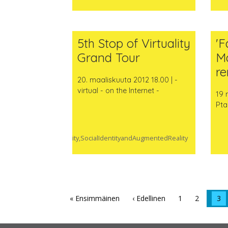
5th Stop of Virtuality
'F
Grand Tour
Ma
re
20. maaliskuuta 2012 18.00 | -
virtual - on the Internet -
19 
Pta
#Virtuality,SocialIdentityandAugmentedReality
« Ensimmäinen
‹ Edellinen
1
2
3