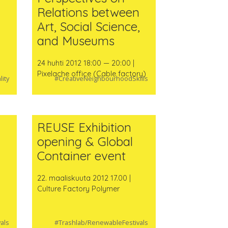
Relations between
Art, Social Science,
-
and Museums
24 huhti 2012 18:00 — 20:00 |
Pixelache office (Cable factory)
lity
#CreativeNeighbourhoodSkills
REUSE Exhibition
opening & Global
Container event
22. maaliskuuta 2012 17.00 |
Culture Factory Polymer
als
#Trashlab/RenewableFestivals