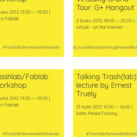
Tour: G+ Hangout
ouko 2012 13:00 — 19:00 |
to Fablab
2 touko 2012 18:00 — 20:00 | 
virtual - on the Internet -
#Trashlab/RenewableFestivals
#Virtuality,SocialIdentityandAugmentedRea
rashlab/Fablab
Talking Trash(lab)
orkshop
lecture by Ernest
Truely
huhti 2012 13:00 — 19:00 |
to Fablab
13 huhti 2012 14:30 — 16:00 |
Aalto Media Factory
#Trashlab/RenewableFestivals
#Trashlab/RenewableFestiv