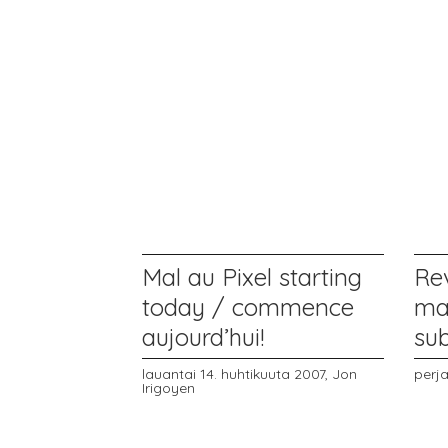
Mal au Pixel starting
Re
today / commence
mag
aujourd’hui!
su
lauantai 14. huhtikuuta 2007,
Jon
perja
Irigoyen