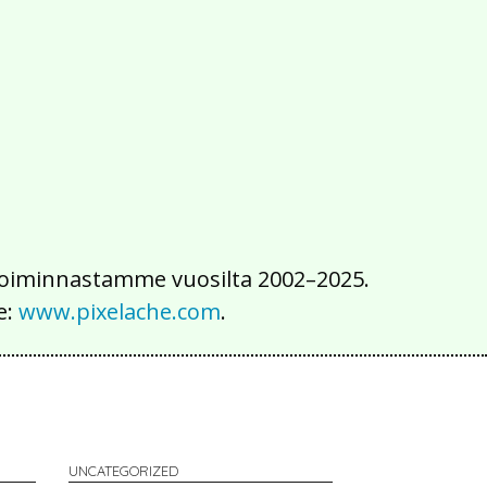
2016
2015
2014
2013
2012
2011
2010
2009
2008
2007
2006
2005
2004
2003
2002
iä toiminnastamme vuosilta 2002–2025.
e:
www.pixelache.com
.
UNCATEGORIZED