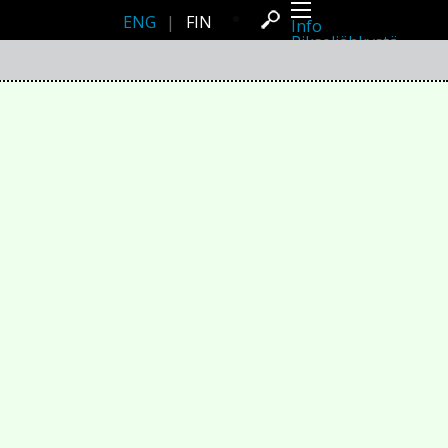
ENG
|
FIN
Info
Pikseliähkystä
Viimeisimmät uutiset
Lehdistö
Toiminta
Tapahtumat
Projektit
Festivaali
Residenssit
Ihmiset
Jäsenet
Network
Kollegat
Arkisto
Kaikki julkaisut
Festivaalit
Vuosittainen arkisto
2026
2025
2024
2023
2022
2021
2020
2019
2018
2017