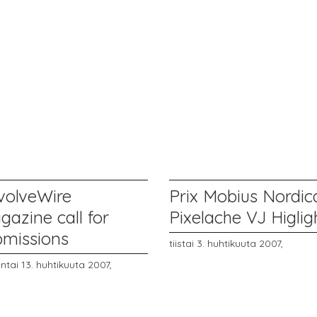
volveWire
Prix Mobius Nordic
azine call for
Pixelache VJ Higlig
bmissions
tiistai 3. huhtikuuta 2007,
ntai 13. huhtikuuta 2007,