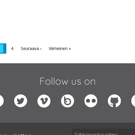
3
4
Seuraava ›
Viimeinen »
Follow us on