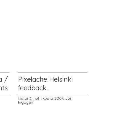
a /
Pixelache Helsinki
hts
feedback…
tiistai 3. huhtikuuta 2007,
Jon
Irigoyen